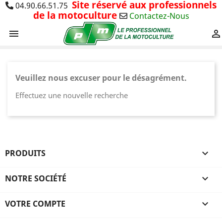
Site réservé aux professionnels
04.90.66.51.75
de la motoculture
Contactez-Nous


Veuillez nous excuser pour le désagrément.
Effectuez une nouvelle recherche
PRODUITS

×
Connexion
NOTRE SOCIÉTÉ

You need to be logged in to save products in your
VOTRE COMPTE

wish list.