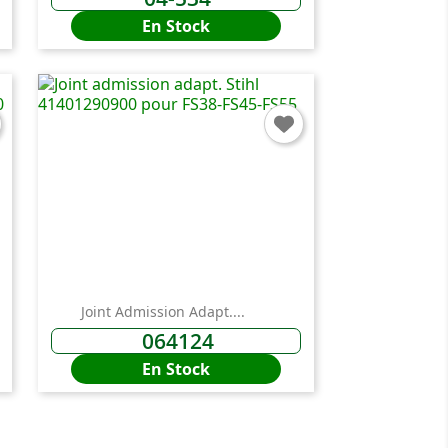
En Stock
Joint Admission Adapt....
064124
En Stock