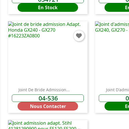
En Stock
E
Joint De Bride Admission...
Joint D'admi
04-536
0
Nous Contacter
E