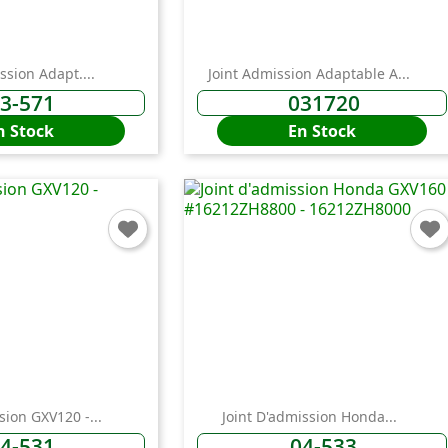
ssion Adapt....
Joint Admission Adaptable A...
3-571
031720
n Stock
En Stock
onnexion
 need to be logged in to save products in your wish list.
sion GXV120 -...
Joint D'admission Honda...
Annuler
Connexio
4-531
04-533