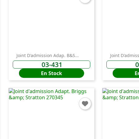
Joint D'admission Adap. B&S...
Joint D'admis
03-431
0
En Stock
E