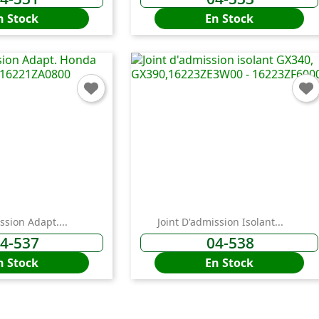
n Stock
En Stock
ssion Adapt....
Joint D'admission Isolant...
4-537
04-538
n Stock
En Stock