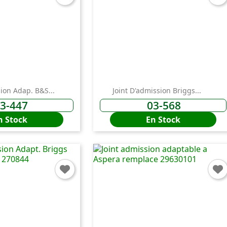
sion Adap. B&S...
Joint D'admission Briggs...
3-447
03-568
n Stock
En Stock