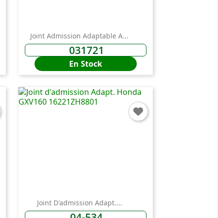
Joint Admission Adaptable A...
031721
En Stock
×
Joint D'admission Adapt....
n
04-534