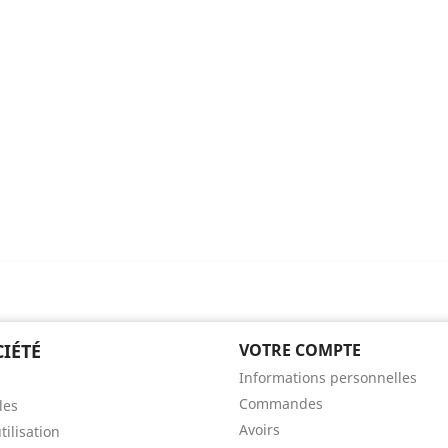
 need to be logged in to save products in your wish list.
Annuler
Connexio
IÉTÉ
VOTRE COMPTE
Informations personnelles
Commandes
les
Avoirs
tilisation