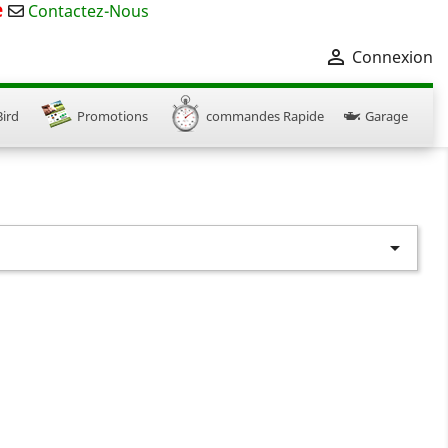
e
Contactez-Nous

Connexion
Bird
Promotions
commandes Rapide
Garage

×