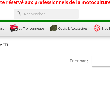
ite réservé aux professionnels de la motocultur
search
use
La Tronçonneuse
Outils & Accessoires
Blue 
 MTD
Trier par :
onnexion