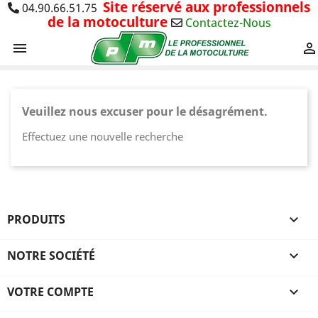
Site réservé aux professionnels
04.90.66.51.75
de la motoculture
Contactez-Nous


Veuillez nous excuser pour le désagrément.
Effectuez une nouvelle recherche
PRODUITS

×
Connexion
NOTRE SOCIÉTÉ

You need to be logged in to save products in your
VOTRE COMPTE

wish list.