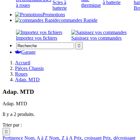
Scies à
à batterie
hai
à roues
thermique
batterie
Br
Promotions
commandes Rapide
Importez vos fichiers
Saisissez vos commandes

Garage
Accueil
Pièces Chassis
Roues
Adap. MTD
Adap. MTD
Adap. MTD
Il y a 2 produits.
Trier par :

Pertinence
Nom, A à Z
Nom, Z à A
Prix, croissant
Prix, décroissant