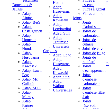
Tecumseh
Filtres à
Honda
P
Bouchons &
essence
Adap.
Jauges
Filtres à gazoil
Husqvarna
Adap.
Filtres à huile
Adap.
Alpina
Joints
Kawasaki
Adap. B&S
Joints
Adap.
Adap.
d'admission
Lombardini
Castelgarden
Joints de
Adap. Stihl
Adap.
carburateur
Adap.
Homelite
Joints de
Tecumseh
Adap.
culasse
Universels
Honda
Joints de cuve
Crépines
Adap.
Joints de jauge
Adap. Echo
Husqvarna
Joints de
Adap.
Adap.
reniflard
Husqvarna
P
Kawasaki
Joints
Adap.
Adap. Lawn
d'échappement
Kawasaki
Boy
Joints
Adap. Stihl
Adap. Mc
d'embase
Adap.
Culloch
carburateur
Walbro
Adap. MTD
Joints
Universelles
Adap.
d'embase filtre
Murray
à air
Adap.
Joints
Partner
réservoir