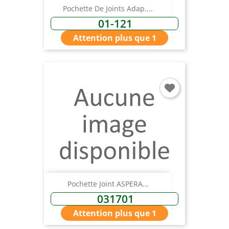
Pochette De Joints Adap....
01-121
Attention plus que 1
×
Connexion
You need to be logged in to save products in your
wish list.
Pochette Joint ASPERA...
031701
Attention plus que 1
Annuler
Connexion