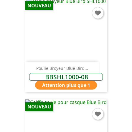
NOUVEAU
You need to be logged in to save products in your
wish list.
Annuler
Connexion
Poulie Broyeur Blue Bird...
BBSHL1000-08
Attention plus que 1
NOUVEAU