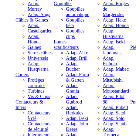
Adap.
Goupilles
Adap. Forges
Murray
Goupilles
de
Adap. Stiga
automatique
Margerides
Câbles & Gaines
Goupilles
Adap. Hako
Adap.
béta
Adap. Honda
Castelgarden
Goupilles
Adap.
Adap.
clips
Husqvarna
Honda
Lames
Adap. Iseki
Gaines
scarificateurs
Adap.
Pi
Serres câbles
Adap. Alko
Japonnais
Universels
Adap. Brill
Adap.
Adap.
Adap.
Kubota
Husqvarna
Bucher
Adap. Mabec
Carters
Adap. Farm
Adap.
Protèges
& Garten
Mitsubishi
courroies
Adap.
Adap.
Turbines
Granja
Motostandard
Vis & Clips
Adap.
Adap. Pilot
Contacteurs &
Gutbrod
88
Pn
Inters
Adap.
Adap. Pubert
Contacteurs
Herkules
Adap. Satoh
à clé
Adap. Iseki
Adap. Solo
Contacteurs
Adap. John
Adap. Staub
de sécurité
Deere
Adap.
Intérupteurs
Adap.
Tromeca