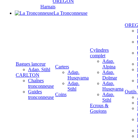
OREGON
Harnais
La Tronçonneuse
ORE
Cylindres
complet
Adap.
Bagues lanceur
Carters
Alpina
Adap. Stihl
Adap.
Adap.
CARLTON
Husqvarna
Dolmar
Chaînes
Adap.
Adap.
tronçonneuse
Stihl
Husqvarna
Guides
Outils
Coins
Adap.
tronçonneuse
Stihl
Ecrous &
Goujons