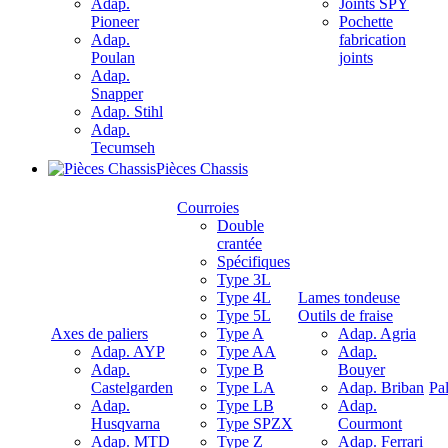
Adap.
Joints SPY
Pioneer
Pochette
Adap.
fabrication
Poulan
joints
Adap.
Snapper
Adap. Stihl
Adap.
Tecumseh
Pièces Chassis
Courroies
Double
crantée
Spécifiques
Type 3L
Type 4L
Lames tondeuse
Type 5L
Outils de fraise
Axes de paliers
Type A
Adap. Agria
Adap. AYP
Type AA
Adap.
Adap.
Type B
Bouyer
Castelgarden
Type LA
Adap. Briban
Pal
Adap.
Type LB
Adap.
Husqvarna
Type SPZX
Courmont
Adap. MTD
Type Z
Adap. Ferrari