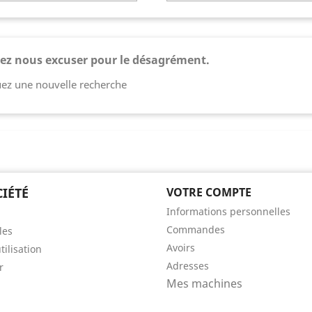
 need to be logged in to save products in your wish list.
lez nous excuser pour le désagrément.
uez une nouvelle recherche
Annuler
Connexio
IÉTÉ
VOTRE COMPTE
Informations personnelles
Commandes
les
Avoirs
tilisation
Adresses
r
Mes machines