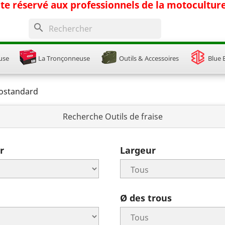
ite réservé aux professionnels de la motocultur
search
use
La Tronçonneuse
Outils & Accessoires
Blue 
ostandard
Recherche Outils de fraise
r
Largeur
Ø des trous
onnexion