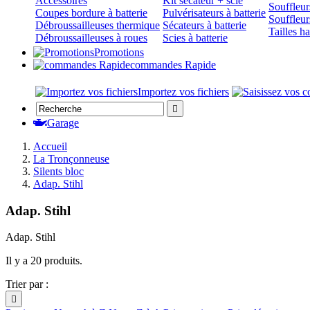
Accessoires
Kit sécateur + scie
Souffleurs
Coupes bordure à batterie
Pulvérisateurs à batterie
Souffleur
Débroussailleuses thermique
Sécateurs à batterie
Tailles h
Débroussailleuses à roues
Scies à batterie
Promotions
commandes Rapide
Importez vos fichiers

Garage
Accueil
La Tronçonneuse
Silents bloc
Adap. Stihl
Adap. Stihl
Adap. Stihl
Il y a 20 produits.
Trier par :
