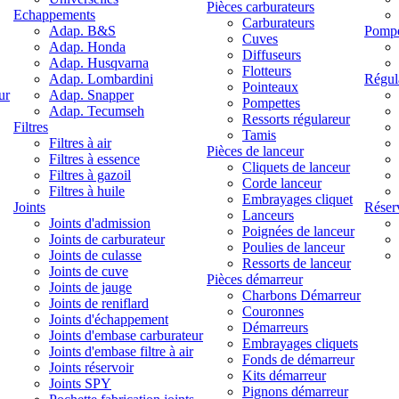
Pièces carburateurs
Echappements
Carburateurs
Adap. B&S
Pompe
Cuves
Adap. Honda
Diffuseurs
Adap. Husqvarna
Flotteurs
Adap. Lombardini
Régul
Pointeaux
ur
Adap. Snapper
Pompettes
Adap. Tecumseh
Ressorts régulareur
Filtres
Tamis
Filtres à air
Pièces de lanceur
Filtres à essence
Cliquets de lanceur
Filtres à gazoil
Corde lanceur
Filtres à huile
Embrayages cliquet
Joints
Réser
Lanceurs
Joints d'admission
Poignées de lanceur
Joints de carburateur
Poulies de lanceur
Joints de culasse
Ressorts de lanceur
Joints de cuve
Pièces démarreur
Joints de jauge
Charbons Démarreur
Joints de reniflard
Couronnes
Joints d'échappement
Démarreurs
Joints d'embase carburateur
Embrayages cliquets
Joints d'embase filtre à air
Fonds de démarreur
Joints réservoir
Kits démarreur
Joints SPY
Pignons démarreur