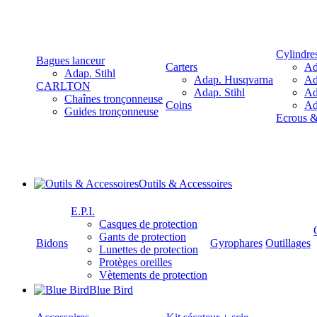
Cylindre
Bagues lanceur
Carters
Ad
Adap. Stihl
Adap. Husqvarna
Ad
CARLTON
Adap. Stihl
Ad
Chaînes tronçonneuse
Coins
Ad
Guides tronçonneuse
Ecrous 
Outils & Accessoires
E.P.I.
Casques de protection
Gants de protection
Bidons
Gyrophares
Outillages
Lunettes de protection
Protèges oreilles
Vètements de protection
Blue Bird