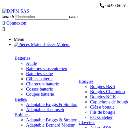
04.90.66.5
search
clear

Connexion

Menu
Pièces Moteur
Batteries
Acide
Batteries sans entretien
Batteries sèche
Câbles batterie
Bougies
Chargeurs batterie
Bougies B&S
Cosses batterie
Bougies Champion
Coupes batterie
Bougies NGK
Bielles
Capuchons de bougi
Adaptable Briggs & Stratton
Clés à bougie
Adaptable Tecumseh
Fils de bougie
Bobines
Packs atelier
Adaptable Briggs & Stratton
Clavettes
Adaptable Bernard Moteur
Adap. B&S