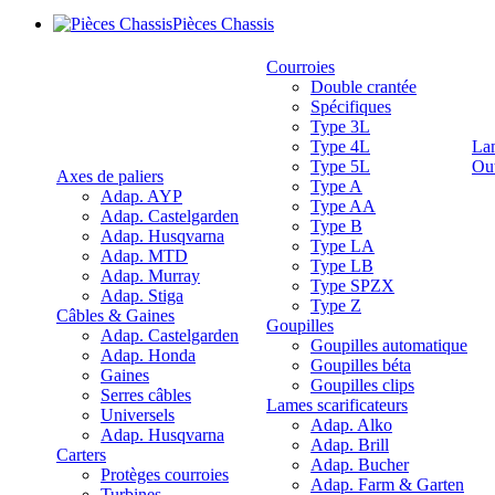
Pièces Chassis
Courroies
Double crantée
Spécifiques
Type 3L
Type 4L
La
Type 5L
Out
Axes de paliers
Type A
Adap. AYP
Type AA
Adap. Castelgarden
Type B
Adap. Husqvarna
Type LA
Adap. MTD
Type LB
Adap. Murray
Type SPZX
Adap. Stiga
Type Z
Câbles & Gaines
Goupilles
Adap. Castelgarden
Goupilles automatique
Adap. Honda
Goupilles béta
Gaines
Goupilles clips
Serres câbles
Lames scarificateurs
Universels
Adap. Alko
Adap. Husqvarna
Adap. Brill
Carters
Adap. Bucher
Protèges courroies
Adap. Farm & Garten
Turbines