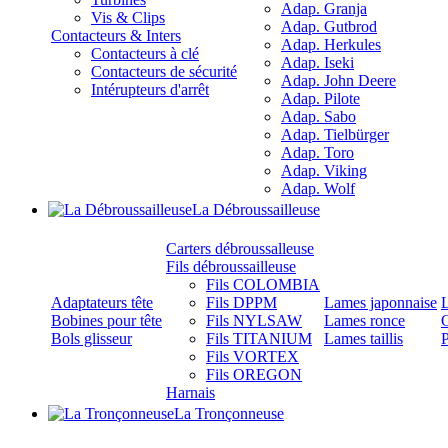
Adap. Granja
Vis & Clips
Adap. Gutbrod
Contacteurs & Inters
Adap. Herkules
Contacteurs à clé
Adap. Iseki
Contacteurs de sécurité
Adap. John Deere
Intérupteurs d'arrêt
Adap. Pilote
Adap. Sabo
Adap. Tielbürger
Adap. Toro
Adap. Viking
Adap. Wolf
La Débroussailleuse
Carters débroussalleuse
Fils débroussailleuse
Fils COLOMBIA
Adaptateurs tête
Fils DPPM
Lames japonnaise
Bobines pour tête
Fils NYLSAW
Lames ronce
O
Bols glisseur
Fils TITANIUM
Lames taillis
P
Fils VORTEX
Fils OREGON
Harnais
La Tronçonneuse