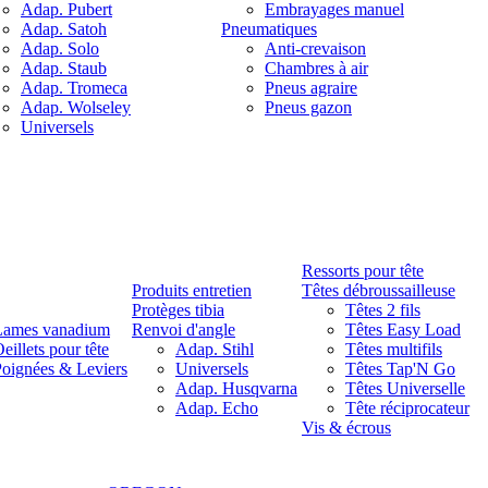
Adap. Pubert
Embrayages manuel
Adap. Satoh
Pneumatiques
Adap. Solo
Anti-crevaison
Adap. Staub
Chambres à air
Adap. Tromeca
Pneus agraire
Adap. Wolseley
Pneus gazon
Universels
Ressorts pour tête
Produits entretien
Têtes débroussailleuse
Protèges tibia
Têtes 2 fils
Lames vanadium
Renvoi d'angle
Têtes Easy Load
eillets pour tête
Adap. Stihl
Têtes multifils
oignées & Leviers
Universels
Têtes Tap'N Go
Adap. Husqvarna
Têtes Universelle
Adap. Echo
Tête réciprocateur
Vis & écrous