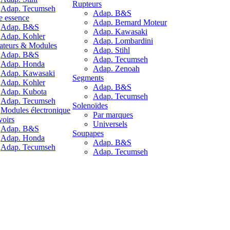
Rupteurs
Adap. Tecumseh
Adap. B&S
 essence
Adap. Bernard Moteur
Adap. B&S
Adap. Kawasaki
Adap. Kohler
Adap. Lombardini
ateurs & Modules
Adap. Stihl
Adap. B&S
Adap. Tecumseh
Adap. Honda
Adap. Zenoah
Adap. Kawasaki
Segments
Adap. Kohler
Adap. B&S
Adap. Kubota
Adap. Tecumseh
Adap. Tecumseh
Solenoïdes
Modules électronique
Par marques
voirs
Universels
Adap. B&S
Soupapes
Adap. Honda
Adap. B&S
Adap. Tecumseh
Adap. Tecumseh