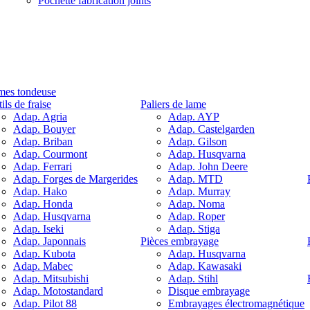
Pochette fabrication joints
mes tondeuse
ils de fraise
Paliers de lame
Adap. Agria
Adap. AYP
Adap. Bouyer
Adap. Castelgarden
Adap. Briban
Adap. Gilson
Adap. Courmont
Adap. Husqvarna
Adap. Ferrari
Adap. John Deere
Adap. Forges de Margerides
Adap. MTD
Adap. Hako
Adap. Murray
Adap. Honda
Adap. Noma
Adap. Husqvarna
Adap. Roper
Adap. Iseki
Adap. Stiga
Adap. Japonnais
Pièces embrayage
Adap. Kubota
Adap. Husqvarna
Adap. Mabec
Adap. Kawasaki
Adap. Mitsubishi
Adap. Stihl
Adap. Motostandard
Disque embrayage
Adap. Pilot 88
Embrayages électromagnétique