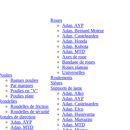
Roues
Adap. AYP
Adap. Bernard Moteur
Adap. Castelgarden
Adap. Honda
Adap. Kubota
Adap. MTD
Axes de roue
Bandage de roues
Roues plateau
Universelles
Poulies
Roulements
Bagues poulies
Sièges
Par marques
Supports de lame
Poulies en "V"
Adap. Alko
Poulies plate
Adap. AYP
Rondelles
Adap. Castelgarden
Rondelles de friction
Adap. Efco
Rondelles de sécurité
Adap. Husqvarna
Rotules de direction
Adap. Marrazini
Adap. AYP
Adap. MTD
Adap. MTD
Adap. Murray