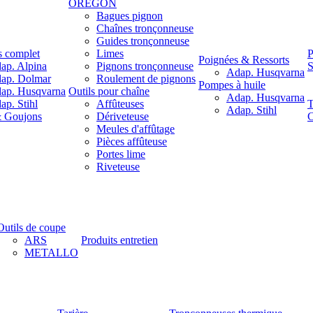
OREGON
Bagues pignon
Chaînes tronçonneuse
Guides tronçonneuse
s complet
Limes
P
Poignées & Ressorts
ap. Alpina
Pignons tronçonneuse
S
Adap. Husqvarna
ap. Dolmar
Roulement de pignons
Pompes à huile
ap. Husqvarna
Outils pour chaîne
Adap. Husqvarna
ap. Stihl
Affûteuses
T
Adap. Stihl
& Goujons
Dériveteuse
C
Meules d'affûtage
Pièces affûteuse
Portes lime
Riveteuse
Outils de coupe
ARS
Produits entretien
METALLO