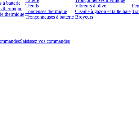
Tarière
Tronçonneuses thermique
 à batterie
Treuils
Vibreurs à olive
Fen
s thermique
Tondeuses thermique
Cisaille à gazon et taille haie
Tra
aie thermique
Tronçonneuses à batterie
Broyeurs
Saisissez vos commandes