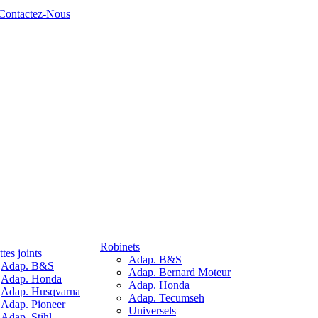
Contactez-Nous
Robinets
tes joints
Adap. B&S
Adap. B&S
Adap. Bernard Moteur
Adap. Honda
Adap. Honda
Adap. Husqvarna
Adap. Tecumseh
Adap. Pioneer
Universels
Adap. Stihl