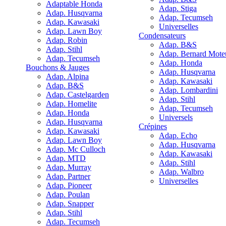
Adaptable Honda
Adap. Stiga
Adap. Husqvarna
Adap. Tecumseh
Adap. Kawasaki
Universelles
Adap. Lawn Boy
Condensateurs
Adap. Robin
Adap. B&S
Adap. Stihl
Adap. Bernard Mote
Adap. Tecumseh
Adap. Honda
Bouchons & Jauges
Adap. Husqvarna
Adap. Alpina
Adap. Kawasaki
Adap. B&S
Adap. Lombardini
Adap. Castelgarden
Adap. Stihl
Adap. Homelite
Adap. Tecumseh
Adap. Honda
Universels
Adap. Husqvarna
Crépines
Adap. Kawasaki
Adap. Echo
Adap. Lawn Boy
Adap. Husqvarna
Adap. Mc Culloch
Adap. Kawasaki
Adap. MTD
Adap. Stihl
Adap. Murray
Adap. Walbro
Adap. Partner
Universelles
Adap. Pioneer
Adap. Poulan
Adap. Snapper
Adap. Stihl
Adap. Tecumseh