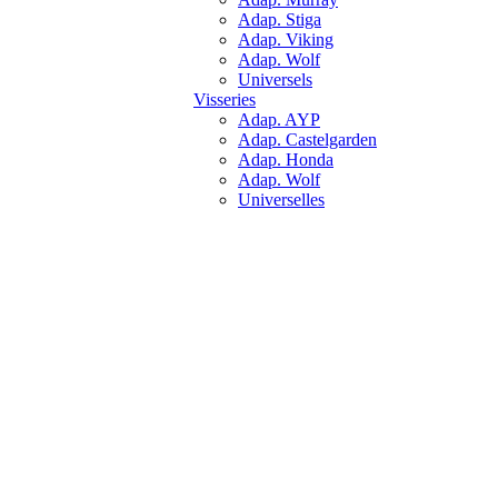
Adap. Stiga
Adap. Viking
Adap. Wolf
Universels
Visseries
Adap. AYP
Adap. Castelgarden
Adap. Honda
Adap. Wolf
Universelles