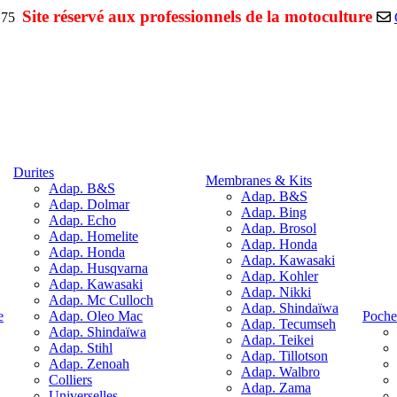
Site réservé aux professionnels de la motoculture
1.75
Durites
Membranes & Kits
Adap. B&S
Adap. B&S
Adap. Dolmar
Adap. Bing
Adap. Echo
Adap. Brosol
Adap. Homelite
Adap. Honda
Adap. Honda
Adap. Kawasaki
Adap. Husqvarna
Adap. Kohler
Adap. Kawasaki
Adap. Nikki
Adap. Mc Culloch
Adap. Shindaïwa
e
Adap. Oleo Mac
Pochet
Adap. Tecumseh
Adap. Shindaïwa
Adap. Teikei
Adap. Stihl
Adap. Tillotson
Adap. Zenoah
Adap. Walbro
Colliers
Adap. Zama
Universelles