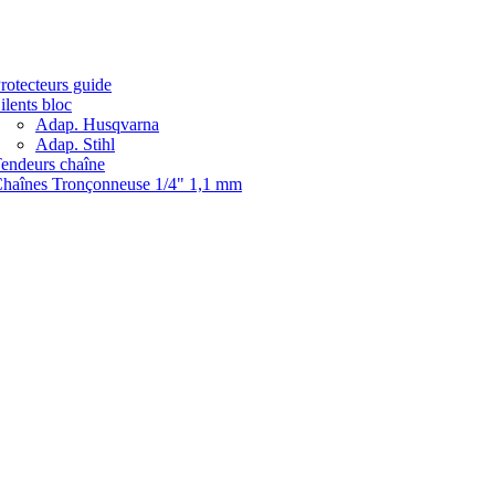
rotecteurs guide
ilents bloc
Adap. Husqvarna
Adap. Stihl
endeurs chaîne
haînes Tronçonneuse 1/4" 1,1 mm