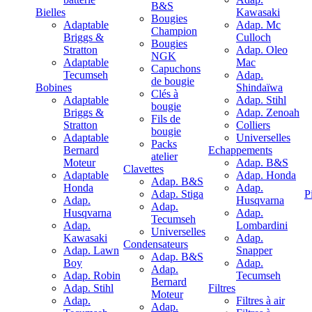
B&S
Bielles
Kawasaki
Bougies
Adaptable
Adap. Mc
Champion
Briggs &
Culloch
Bougies
Stratton
Adap. Oleo
NGK
Adaptable
Mac
Capuchons
Tecumseh
Adap.
de bougie
Bobines
Shindaïwa
Clés à
Adaptable
Adap. Stihl
bougie
Briggs &
Adap. Zenoah
Fils de
Stratton
Colliers
bougie
Adaptable
Universelles
Packs
Bernard
Echappements
atelier
Moteur
Adap. B&S
Clavettes
Adaptable
Adap. Honda
Adap. B&S
Honda
Adap.
Adap. Stiga
P
Adap.
Husqvarna
Adap.
Husqvarna
Adap.
Tecumseh
Adap.
Lombardini
Universelles
Kawasaki
Adap.
Condensateurs
Adap. Lawn
Snapper
Adap. B&S
Boy
Adap.
Adap.
Adap. Robin
Tecumseh
Bernard
Adap. Stihl
Filtres
Moteur
Adap.
Filtres à air
Adap.