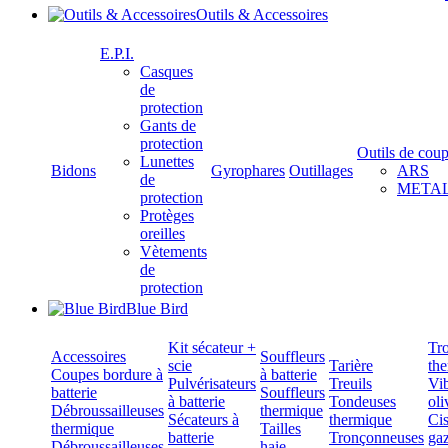
Outils & Accessoires
E.P.I.
Casques
de
protection
Gants de
protection
Outils de cou
Lunettes
Bidons
Gyrophares
Outillages
ARS
de
META
protection
Protèges
oreilles
Vètements
de
protection
Blue Bird
Kit sécateur +
Tr
Accessoires
Souffleurs
scie
Tarière
th
Coupes bordure à
à batterie
Pulvérisateurs
Treuils
Vib
batterie
Souffleurs
à batterie
Tondeuses
oli
Débroussailleuses
thermique
Sécateurs à
thermique
Cis
thermique
Tailles
batterie
Tronçonneuses
gaz
Débroussailleuses
haie