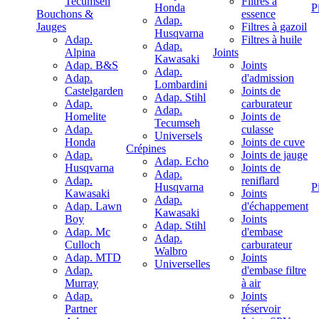
Tecumseh
Filtres à
Honda
P
Bouchons &
essence
Adap.
Jauges
Filtres à gazoil
Husqvarna
Adap.
Filtres à huile
Adap.
Alpina
Joints
Kawasaki
Adap. B&S
Joints
Adap.
Adap.
d'admission
Lombardini
Castelgarden
Joints de
Adap. Stihl
Adap.
carburateur
Adap.
Homelite
Joints de
Tecumseh
Adap.
culasse
Universels
Honda
Joints de cuve
Crépines
Adap.
Joints de jauge
Adap. Echo
Husqvarna
Joints de
Adap.
Adap.
reniflard
Husqvarna
P
Kawasaki
Joints
Adap.
Adap. Lawn
d'échappement
Kawasaki
Boy
Joints
Adap. Stihl
Adap. Mc
d'embase
Adap.
Culloch
carburateur
Walbro
Adap. MTD
Joints
Universelles
Adap.
d'embase filtre
Murray
à air
Adap.
Joints
Partner
réservoir