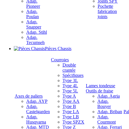
Adap.
Joints SPY
Pioneer
Pochette
Adap.
fabrication
Poulan
joints
Adap.
Snapper
Adap. Stihl
Adap.
Tecumseh
Pièces Chassis
Courroies
Double
crantée
Spécifiques
Type 3L
Type 4L
Lames tondeuse
Type 5L
Outils de fraise
Axes de paliers
Type A
Adap. Agria
Adap. AYP
Type AA
Adap.
Adap.
Type B
Bouyer
Castelgarden
Type LA
Adap. Briban
Pal
Adap.
Type LB
Adap.
Husqvarna
Type SPZX
Courmont
Adap. MTD
Type Z
Adap. Ferrari