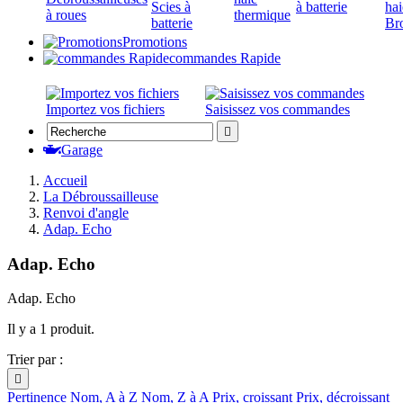
Scies à
à batterie
hai
à roues
thermique
batterie
Br
Promotions
commandes Rapide
Importez vos fichiers
Saisissez vos commandes

Garage
Accueil
La Débroussailleuse
Renvoi d'angle
Adap. Echo
Adap. Echo
Adap. Echo
Il y a 1 produit.
Trier par :

Pertinence
Nom, A à Z
Nom, Z à A
Prix, croissant
Prix, décroissant