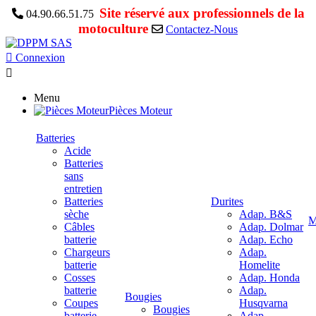
Site réservé aux professionnels de la
04.90.66.51.75
motoculture
Contactez-Nous

Connexion

Menu
Pièces Moteur
Batteries
Acide
Batteries
sans
entretien
Batteries
Durites
sèche
Adap. B&S
M
Câbles
Adap. Dolmar
batterie
Adap. Echo
Chargeurs
Adap.
batterie
Homelite
Cosses
Adap. Honda
batterie
Adap.
Bougies
Coupes
Husqvarna
Bougies
batterie
Adap.