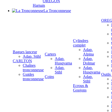
OREGON
Harnais
La Tronçonneuse
ORE
Cylindres
complet
Adap.
Bagues lanceur
Carters
Alpina
Adap. Stihl
Adap.
Adap.
CARLTON
Husqvarna
Dolmar
Chaînes
Adap.
Adap.
tronçonneuse
Stihl
Husqvarna
Guides
Outils
Coins
Adap.
tronçonneuse
Stihl
Ecrous &
Goujons