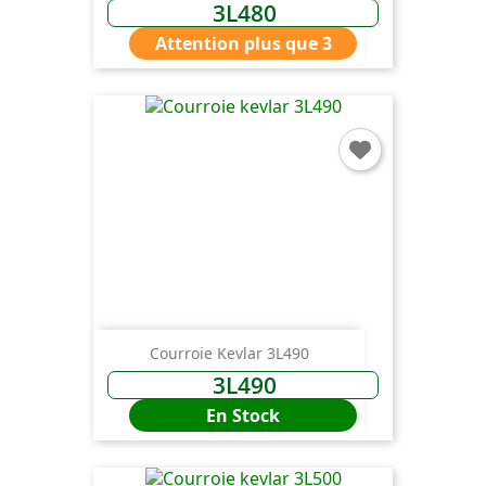
3L480
Attention plus que 3
Courroie Kevlar 3L490
3L490
En Stock