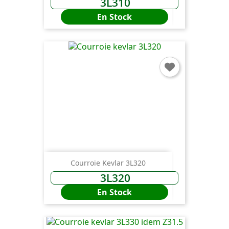
3L310
En Stock
Courroie Kevlar 3L320
×
Connexion
3L320
En Stock
You need to be logged in to save products in your
wish list.