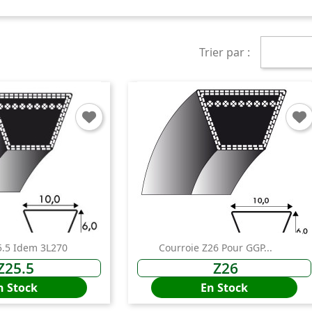
Trier par :
5.5 Idem 3L270
Courroie Z26 Pour GGP...
Z25.5
Z26
n Stock
En Stock