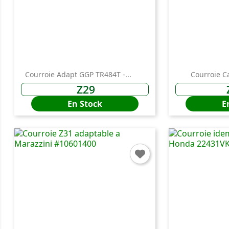
C
Courroie Adapt GGP TR484T -...
Courroie C
You
Z29
En Stock
E