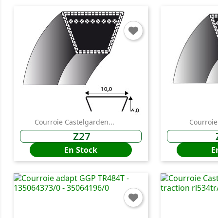
Courroie Castelgarden...
Courroie
Z27
En Stock
E