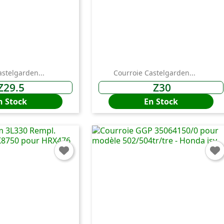
onnexion
astelgarden...
Courroie Castelgarden...
 need to be logged in to save products in your wish list.
Z29.5
Z30
n Stock
En Stock
Annuler
Connexio