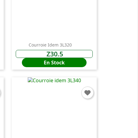
×
Courroie Idem 3L320
Z30.5
En Stock
n