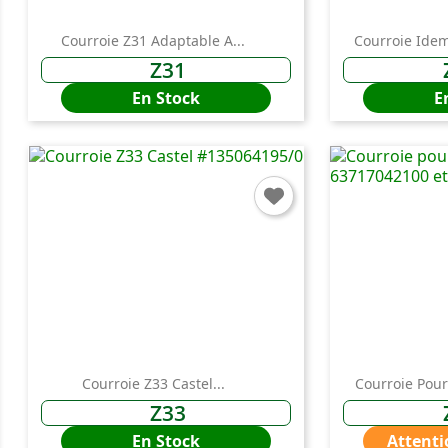
Courroie Z31 Adaptable A...
Courroie Idem
Z31
En Stock
E
Courroie Z33 Castel...
Courroie Pour
Z33
En Stock
Attenti