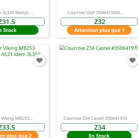
 3L330 Rempl....
Courroie GGP 35064150/0...
Z31.5
Z32
n Stock
Attention plus que 1
 Viking MB253...
Courroie Z34 Castel 350641970
Z33.5
Z34
on plus que 2
En Stock