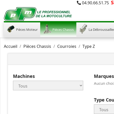
S
04.90.66.51.75
Pièces Moteur
Pièces Chassis
La Débroussaille
Accueil
Pièces Chassis
Courroies
Type Z
Machines
Marques
Aucun choi
Type Cou