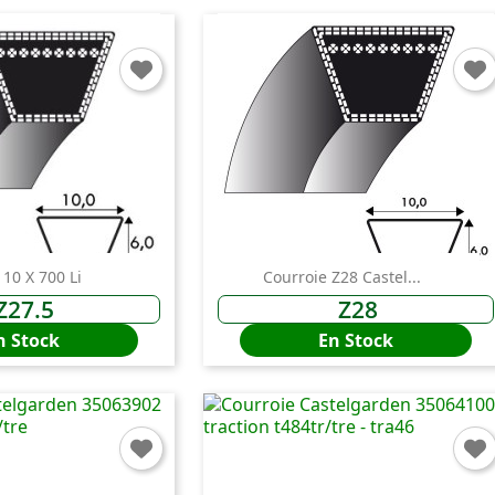
 10 X 700 Li
Courroie Z28 Castel...
Z27.5
Z28
n Stock
En Stock