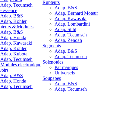
Rupteurs
Adap. Tecumseh
Adap. B&S
 essence
Adap. Bernard Moteur
Adap. B&S
Adap. Kawasaki
Adap. Kohler
Adap. Lombardini
ateurs & Modules
Adap. Stihl
Adap. B&S
Adap. Tecumseh
Adap. Honda
Adap. Zenoah
Adap. Kawasaki
Segments
Adap. Kohler
Adap. B&S
Adap. Kubota
Adap. Tecumseh
Adap. Tecumseh
Solenoïdes
Modules électronique
Par marques
voirs
Universels
Adap. B&S
Soupapes
Adap. Honda
Adap. B&S
Adap. Tecumseh
Adap. Tecumseh