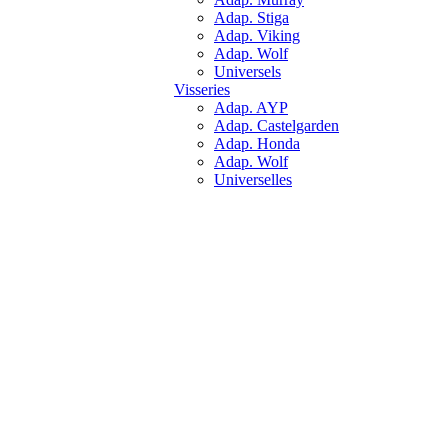
Adap. Stiga
Adap. Viking
Adap. Wolf
Universels
Visseries
Adap. AYP
Adap. Castelgarden
Adap. Honda
Adap. Wolf
Universelles