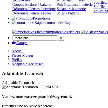
Accessoires
Kit sécateur + scie
Souffleurs
Coupes bordure à batterie
Pulvérisateurs à batterie
Souffleur
Débroussailleuses thermique
Sécateurs à batterie
Tailles h
Débroussailleuses à roues
Scies à batterie
Promotions
commandes Rapide
Importez vos fichiers

Garage
Accueil
Pièces Moteur
Bielles
Adaptable Tecumseh
Adaptable Tecumseh
Adaptable Tecumseh
Veuillez nous excuser pour le désagrément.
Effectuez une nouvelle recherche