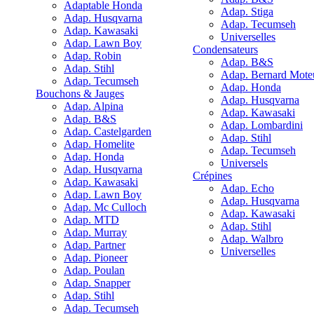
Adaptable Honda
Adap. Stiga
Adap. Husqvarna
Adap. Tecumseh
Adap. Kawasaki
Universelles
Adap. Lawn Boy
Condensateurs
Adap. Robin
Adap. B&S
Adap. Stihl
Adap. Bernard Mote
Adap. Tecumseh
Adap. Honda
Bouchons & Jauges
Adap. Husqvarna
Adap. Alpina
Adap. Kawasaki
Adap. B&S
Adap. Lombardini
Adap. Castelgarden
Adap. Stihl
Adap. Homelite
Adap. Tecumseh
Adap. Honda
Universels
Adap. Husqvarna
Crépines
Adap. Kawasaki
Adap. Echo
Adap. Lawn Boy
Adap. Husqvarna
Adap. Mc Culloch
Adap. Kawasaki
Adap. MTD
Adap. Stihl
Adap. Murray
Adap. Walbro
Adap. Partner
Universelles
Adap. Pioneer
Adap. Poulan
Adap. Snapper
Adap. Stihl
Adap. Tecumseh