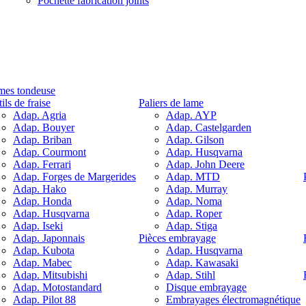
Pochette fabrication joints
mes tondeuse
ils de fraise
Paliers de lame
Adap. Agria
Adap. AYP
Adap. Bouyer
Adap. Castelgarden
Adap. Briban
Adap. Gilson
Adap. Courmont
Adap. Husqvarna
Adap. Ferrari
Adap. John Deere
Adap. Forges de Margerides
Adap. MTD
Adap. Hako
Adap. Murray
Adap. Honda
Adap. Noma
Adap. Husqvarna
Adap. Roper
Adap. Iseki
Adap. Stiga
Adap. Japonnais
Pièces embrayage
Adap. Kubota
Adap. Husqvarna
Adap. Mabec
Adap. Kawasaki
Adap. Mitsubishi
Adap. Stihl
Adap. Motostandard
Disque embrayage
Adap. Pilot 88
Embrayages électromagnétique