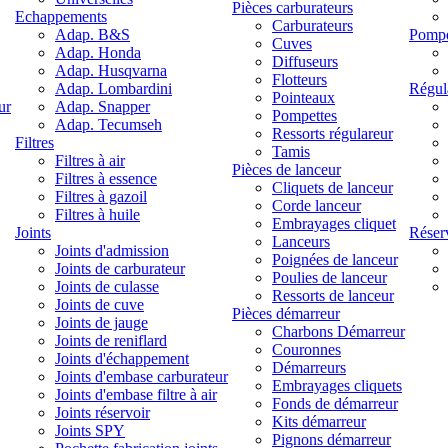
Pièces carburateurs
Echappements
Carburateurs
Adap. B&S
Pompe
Cuves
Adap. Honda
Diffuseurs
Adap. Husqvarna
Flotteurs
Adap. Lombardini
Régul
Pointeaux
ur
Adap. Snapper
Pompettes
Adap. Tecumseh
Ressorts régulareur
Filtres
Tamis
Filtres à air
Pièces de lanceur
Filtres à essence
Cliquets de lanceur
Filtres à gazoil
Corde lanceur
Filtres à huile
Embrayages cliquet
Joints
Réser
Lanceurs
Joints d'admission
Poignées de lanceur
Joints de carburateur
Poulies de lanceur
Joints de culasse
Ressorts de lanceur
Joints de cuve
Pièces démarreur
Joints de jauge
Charbons Démarreur
Joints de reniflard
Couronnes
Joints d'échappement
Démarreurs
Joints d'embase carburateur
Embrayages cliquets
Joints d'embase filtre à air
Fonds de démarreur
Joints réservoir
Kits démarreur
Joints SPY
Pignons démarreur