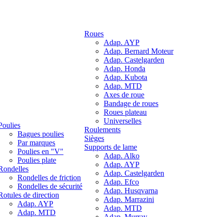
Roues
Adap. AYP
Adap. Bernard Moteur
Adap. Castelgarden
Adap. Honda
Adap. Kubota
Adap. MTD
Axes de roue
Bandage de roues
Roues plateau
Universelles
Poulies
Roulements
Bagues poulies
Sièges
Par marques
Supports de lame
Poulies en "V"
Adap. Alko
Poulies plate
Adap. AYP
Rondelles
Adap. Castelgarden
Rondelles de friction
Adap. Efco
Rondelles de sécurité
Adap. Husqvarna
Rotules de direction
Adap. Marrazini
Adap. AYP
Adap. MTD
Adap. MTD
Adap. Murray