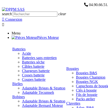
04.90.66.5
search
clear

Connexion

Menu
Pièces Moteur
Batteries
Acide
Batteries sans entretien
Batteries sèche
Câbles batterie
Bougies
Chargeurs batterie
Bougies B&S
Cosses batterie
Bougies Champion
Coupes batterie
Bougies NGK
Bielles
Capuchons de bougi
Adaptable Briggs & Stratton
Clés à bougie
Adaptable Tecumseh
Fils de bougie
Bobines
Packs atelier
Adaptable Briggs & Stratton
Clavettes
Adaptable Bernard Moteur
Adap. B&S