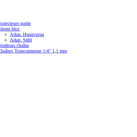
rotecteurs guide
ilents bloc
Adap. Husqvarna
Adap. Stihl
endeurs chaîne
haînes Tronçonneuse 1/4" 1,1 mm