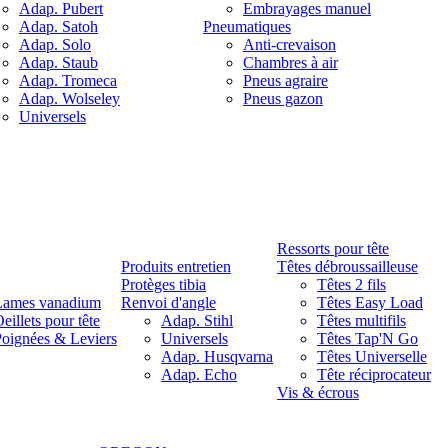
Adap. Pubert
Embrayages manuel
Adap. Satoh
Pneumatiques
Adap. Solo
Anti-crevaison
Adap. Staub
Chambres à air
Adap. Tromeca
Pneus agraire
Adap. Wolseley
Pneus gazon
Universels
Ressorts pour tête
Produits entretien
Têtes débroussailleuse
Protèges tibia
Têtes 2 fils
Lames vanadium
Renvoi d'angle
Têtes Easy Load
eillets pour tête
Adap. Stihl
Têtes multifils
oignées & Leviers
Universels
Têtes Tap'N Go
Adap. Husqvarna
Têtes Universelle
Adap. Echo
Tête réciprocateur
Vis & écrous