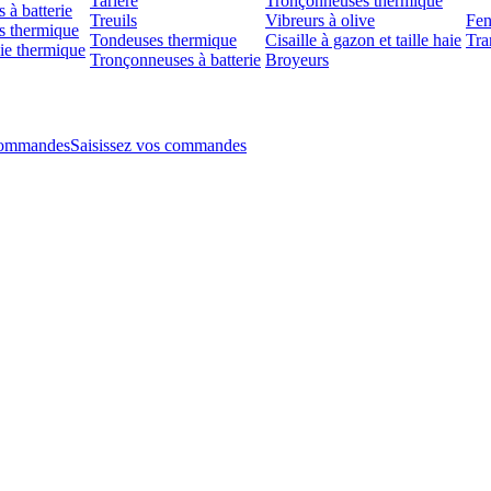
Tarière
Tronçonneuses thermique
 à batterie
Treuils
Vibreurs à olive
Fen
s thermique
Tondeuses thermique
Cisaille à gazon et taille haie
Tra
aie thermique
Tronçonneuses à batterie
Broyeurs
Saisissez vos commandes