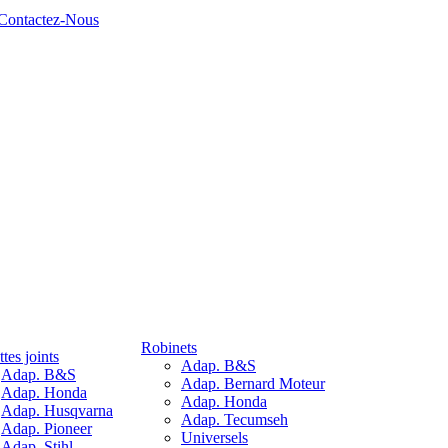
Contactez-Nous
Robinets
tes joints
Adap. B&S
Adap. B&S
Adap. Bernard Moteur
Adap. Honda
Adap. Honda
Adap. Husqvarna
Adap. Tecumseh
Adap. Pioneer
Universels
Adap. Stihl