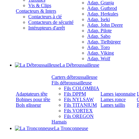
Adap. Granja
Vis & Clips
Adap. Gutbrod
Contacteurs & Inters
Adap. Herkules
Contacteurs à clé
Adap. Iseki
Contacteurs de sécurité
Adap. John Deere
Intérupteurs d'arrêt
Adap. Pilote
Adap. Sabo
Adap. Tielbürger
Adap. Toro
Adap. Viking
Adap. Wolf
La Débroussailleuse
Carters débroussalleuse
Fils débroussailleuse
Fils COLOMBIA
Adaptateurs tête
Fils DPPM
Lames japonnaise
Bobines pour tête
Fils NYLSAW
Lames ronce
O
Bols glisseur
Fils TITANIUM
Lames taillis
P
Fils VORTEX
Fils OREGON
Harnais
La Tronçonneuse