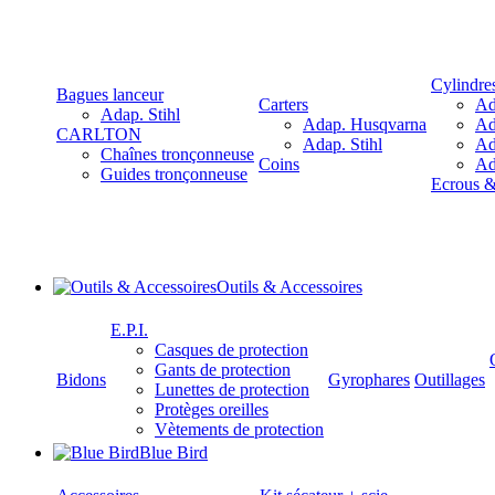
Cylindre
Bagues lanceur
Carters
Ad
Adap. Stihl
Adap. Husqvarna
Ad
CARLTON
Adap. Stihl
Ad
Chaînes tronçonneuse
Coins
Ad
Guides tronçonneuse
Ecrous 
Outils & Accessoires
E.P.I.
Casques de protection
Gants de protection
Bidons
Gyrophares
Outillages
Lunettes de protection
Protèges oreilles
Vètements de protection
Blue Bird