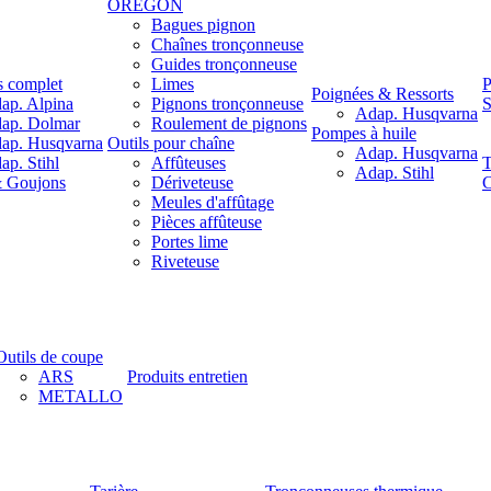
OREGON
Bagues pignon
Chaînes tronçonneuse
Guides tronçonneuse
s complet
Limes
P
Poignées & Ressorts
ap. Alpina
Pignons tronçonneuse
S
Adap. Husqvarna
ap. Dolmar
Roulement de pignons
Pompes à huile
ap. Husqvarna
Outils pour chaîne
Adap. Husqvarna
ap. Stihl
Affûteuses
T
Adap. Stihl
& Goujons
Dériveteuse
C
Meules d'affûtage
Pièces affûteuse
Portes lime
Riveteuse
Outils de coupe
ARS
Produits entretien
METALLO