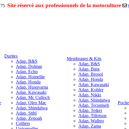
Site réservé aux professionnels de la motoculture
1.75
Durites
Membranes & Kits
Adap. B&S
Adap. B&S
Adap. Dolmar
Adap. Bing
Adap. Echo
Adap. Brosol
Adap. Homelite
Adap. Honda
Adap. Honda
Adap. Kawasaki
Adap. Husqvarna
Adap. Kohler
Adap. Kawasaki
Adap. Nikki
Adap. Mc Culloch
Adap. Shindaïwa
e
Adap. Oleo Mac
Pochet
Adap. Tecumseh
Adap. Shindaïwa
Adap. Teikei
Adap. Stihl
Adap. Tillotson
Adap. Zenoah
Adap. Walbro
Colliers
Adap. Zama
Universelles