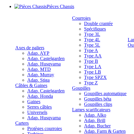
Pièces Chassis
Courroies
Double crantée
Spécifiques
Type 3L
Type 4L
La
Type 5L
Out
Axes de paliers
Type A
Adap. AYP
Type AA
Adap. Castelgarden
Type B
Adap. Husqvarna
Type LA
Adap. MTD
Type LB
Adap. Murray
Type SPZX
Adap. Stiga
Type Z
Câbles & Gaines
Goupilles
Adap. Castelgarden
Goupilles automatique
Adap. Honda
Goupilles béta
Gaines
Goupilles clips
Serres câbles
Lames scarificateurs
Universels
Adap. Alko
Adap. Husqvarna
Adap. Brill
Carters
Adap. Bucher
Protèges courroies
Adap. Farm & Garten
Turbines